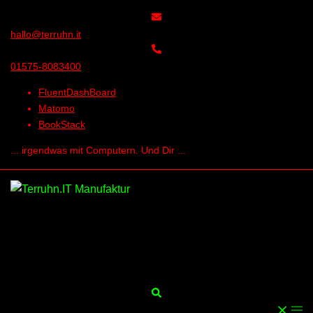
Skip
to
hallo@terruhn.it
content
01575-8083400
FluentDashBoard
Matomo
BookStack
... irgendwas mit Computern. Und Dir ...
Search
Togg