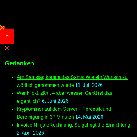
Close
menu
Gedanken
Am Samstag kommt das Sams: Wie ein Wunsch zu
wörtlich genommen wurde
11. Juli 2026
Wer klickt, zählt – aber wessen Gerät ist das
eigentlich?
6. Juni 2026
Kryptominer auf dem Server – Forensik und
Bereinigung in 37 Minuten
14. Mai 2026
Invoice Ninja eRechnung: So gelingt die Einrichtung
2. April 2026