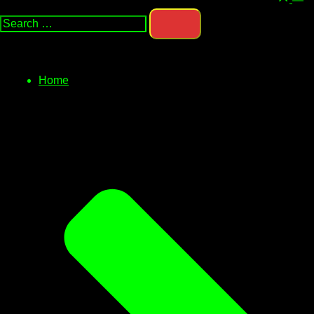
Search…
men
Home