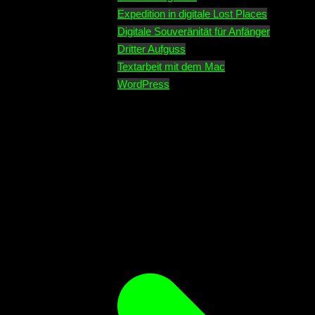
Expedition in digitale Lost Places
Digitale Souveränität für Anfänger
Dritter Aufguss
Textarbeit mit dem Mac
WordPress