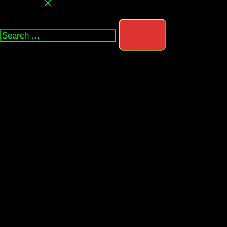
Search…
MEIN ANGEBOT