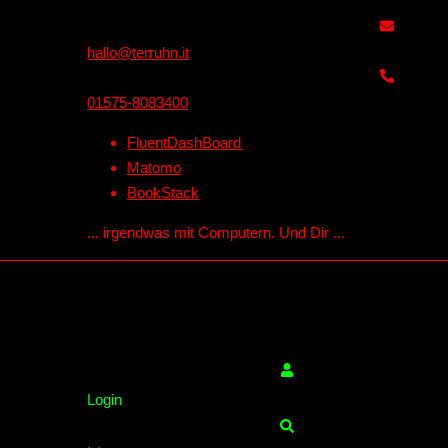
Skip
to
hallo@terruhn.it
content
01575-8083400
FluentDashBoard
Matomo
BookStack
... irgendwas mit Computern. Und Dir ...
Search
Login