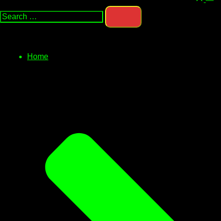
Search…
men
Home