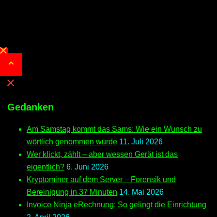
Close
menu
Gedanken
Am Samstag kommt das Sams: Wie ein Wunsch zu
wörtlich genommen wurde
11. Juli 2026
Wer klickt, zählt – aber wessen Gerät ist das
eigentlich?
6. Juni 2026
Kryptominer auf dem Server – Forensik und
Bereinigung in 37 Minuten
14. Mai 2026
Invoice Ninja eRechnung: So gelingt die Einrichtung