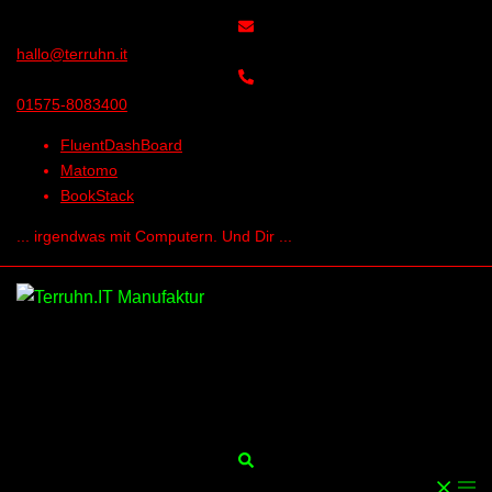
Skip
to
hallo@terruhn.it
content
01575-8083400
FluentDashBoard
Matomo
BookStack
... irgendwas mit Computern. Und Dir ...
Search
Togg